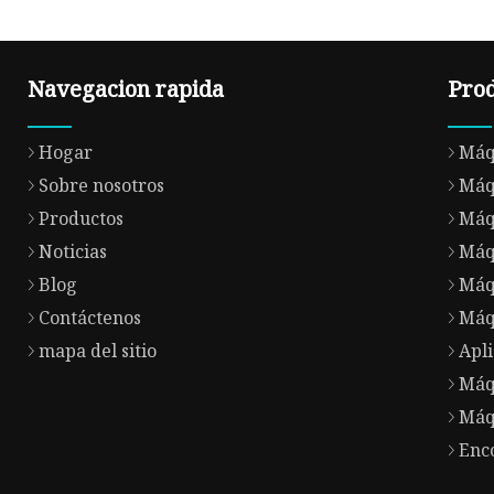
Navegacion rapida
Pro
Hogar
Máq
Sobre nosotros
Máq
Productos
Máqu
Noticias
Máqu
Blog
Máq
Contáctenos
Máq
mapa del sitio
Apli
Máq
Máq
Enc