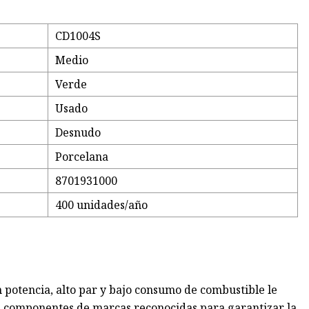
CD1004S
Medio
Verde
Usado
Desnudo
Porcelana
8701931000
400 unidades/año
 potencia, alto par y bajo consumo de combustible le
s componentes de marcas reconocidas para garantizar la