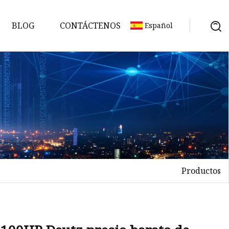
BLOG
CONTÁCTENOS
Español
nas
e
de
la
Productos
uta
ra