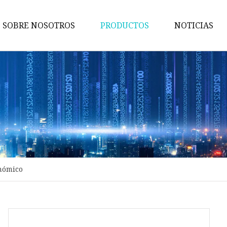
SOBRE NOSOTROS
PRODUCTOS
NOTICIAS
Máquina para fabricar placas
Máquina de parcheo de venta
Máquina para fabricar cajas d
regalo
Máquina para fabricar bolsas 
papel
Máquina laminadora de pelícu
nómico
Máquina de laminación de fla
Aplicador de cinta de doble ca
Máquina de segunda mano a