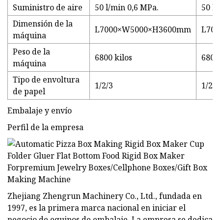
Suministro de aire
50 l/min 0,6 MPa.
50 l
Dimensión de la
L7000×W5000×H3600mm
L70
máquina
Peso de la
6800 kilos
6800 
máquina
Tipo de envoltura
1/2/3
1/2/3
de papel
Embalaje y envío
Perfil de la empresa
Zhejiang Zhengrun Machinery Co., Ltd., fundada en
1997, es la primera marca nacional en iniciar el
negocio de equipos de embalaje. La empresa se dedica