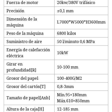
Fuerza de motor
20kw/380V trifásico
Precisión
±0,1 mm
Dimensión de la
L7000*W5000*H3600mm
máquina
Peso de la máquina
6800 kilos
Suministro de aire
50 l/minuto 0,6 MPa
Energía de calefacción
10kW
eléctrica
Girar en
10-100 mm
profundidad[R]
Grosor del papel
100-400G/M2
Grosor del cartón[T]
0,8-3mm
Mín.95×180mm
Tamaño de papel[Axb]
Máx.610×850mm
Altura de la caja[H]
12-185 mm