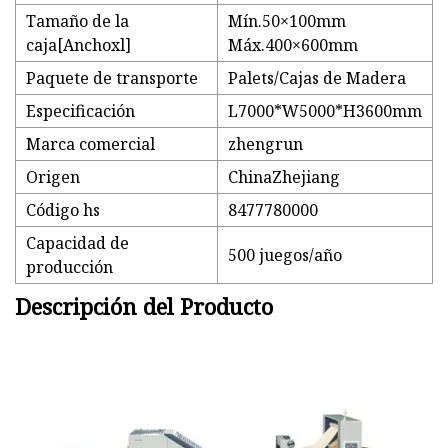
Tamaño de la
Mín.50×100mm
caja[Anchoxl]
Máx.400×600mm
Paquete de transporte
Palets/Cajas de Madera
Especificación
L7000*W5000*H3600mm
Marca comercial
zhengrun
Origen
ChinaZhejiang
Código hs
8477780000
Capacidad de
500 juegos/año
producción
Descripción del Producto