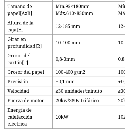
Tamaño de
Mín.95×180mm
Mín
papel[AxB]
Máx.610×850mm
Máx
Altura de la
12-185 mm
12-1
caja[H]
Girar en
10-100 mm
10-1
profundidad[R]
Grosor del
0,8-3mm
0,8
cartón[T]
Grosor del papel
100-400 g/m2
100-
Precisión
±0,1 mm
±0,1
Velocidad
≤30 unidades/minuto
≤30 
Fuerza de motor
20kw/380v trifásico
20kw
Energía de
calefacción
10kW
10k
eléctrica