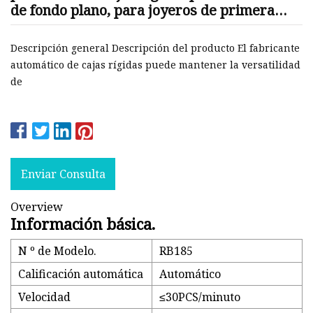
de fondo plano, para joyeros de primera
calidad, cajas para teléfonos móviles y
máquina para fabricar cajas de regalo
Descripción general Descripción del producto El fabricante
automático de cajas rígidas puede mantener la versatilidad
de
Enviar Consulta
Overview
Información básica.
N º de Modelo.
RB185
Calificación automática
Automático
Velocidad
≤30PCS/minuto