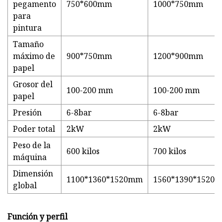
pegamento
750*600mm
1000*750mm
para
pintura
Tamaño
máximo de
900*750mm
1200*900mm
papel
Grosor del
100-200 mm
100-200 mm
papel
Presión
6-8bar
6-8bar
Poder total
2kW
2kW
Peso de la
600 kilos
700 kilos
máquina
Dimensión
1100*1360*1520mm
1560*1390*1520
global
Función y perfil