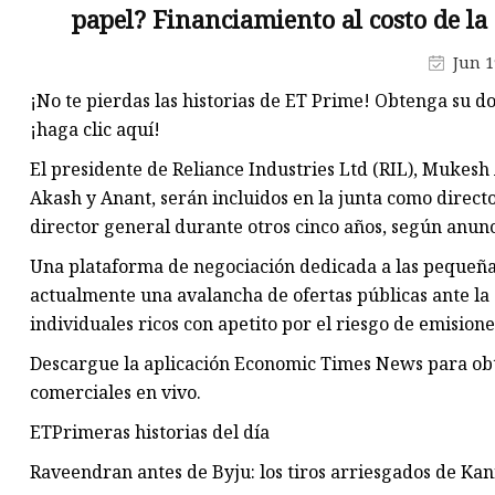
precio económico
papel? Financiamiento al costo de l
Máquina troqueladora y
Jun 1
estampadora de láminas
¡No te pierdas las historias de ET Prime! Obtenga su d
Encoladora de carpetas
¡haga clic aquí!
Máquina de corte
El presidente de Reliance Industries Ltd (RIL), Mukesh Am
Máquina troqueladora
Akash y Anant, serán incluidos en la junta como direct
director general durante otros cinco años, según anunc
Una plataforma de negociación dedicada a las pequeñ
actualmente una avalancha de ofertas públicas ante la
individuales ricos con apetito por el riesgo de emision
Descargue la aplicación Economic Times News para obte
comerciales en vivo.
ETPrimeras historias del día
Raveendran antes de Byju: los tiros arriesgados de Kan