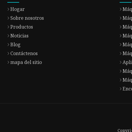
Hogar
Máq
Sobre nosotros
Máq
Productos
Máqu
Noticias
Máqu
Blog
Máq
Contáctenos
Máq
mapa del sitio
Apli
Máq
Máq
Enc
Copyri