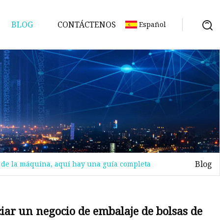
BLOG
CONTÁCTENOS
Español
nas
e
de
la
Blog
o de la máquina, aquí hay una guía completa
uta
ra
ciar un negocio de embalaje de bolsas de