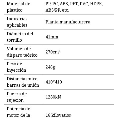
Material de
PP, PC, ABS, PET, PVC, HDPE,
plastico
ABS/PP, etc.
Industrias
Planta manufacturera
aplicables
Diámetro del
41mm
tornillo
Volumen de
270cm³
disparo teórico
Peso de
246g
inyección
Distancia entre
410*410
barras de unión
Fuerza de
1280kN
sujecion
Potencia del
motor de la
16 kilovatios